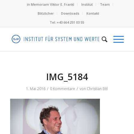
in Memoriam Viktor E. Frankl
Institut
Team
Blitzlicher
Downloads
Kontakt
Tel: +43 664 251 03 55
IMG_5184
/
/
1. Mai 2016
0 Kommentare
von
Christian Ettl